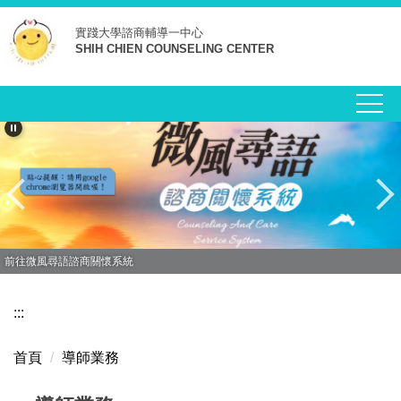
跳
實踐大學
諮商輔導一中心
到
SHIH CHIEN COUNSELING CENTER
主
要
內
容
區
前往微風尋語諮商關懷系統
:::
首頁
導師業務