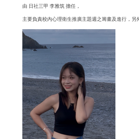
由 日社三甲 李雅筑 擔任，
主要負責校內心理衛生推廣主題週之籌畫及進行，另