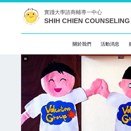
跳
實踐大學
諮商輔導一中心
到
SHIH CHIEN COUNSELING
主
要
內
容
關於我們
活動消息
區