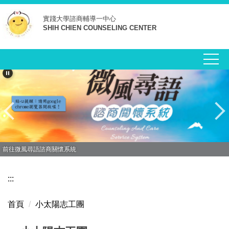
跳
實踐大學
諮商輔導一中心
到
SHIH CHIEN COUNSELING CENTER
主
要
內
容
區
前往微風尋語諮商關懷系統
:::
首頁
小太陽志工團